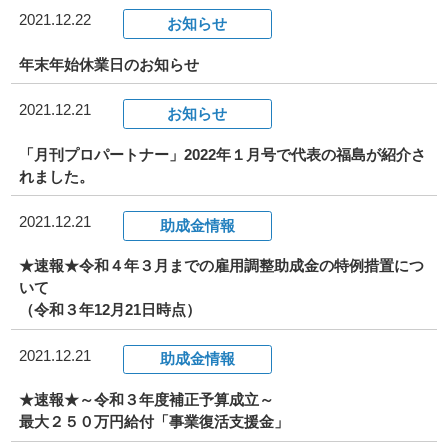
2021.12.22
お知らせ
お知らせ
年末年始休業日のお知らせ
2021.12.21
事務所だより
お知らせ
「月刊プロパートナー」2022年１月号で代表の福島が紹介さ
れました。
ブログ
2021.12.21
助成金情報
082-293-8102
★速報★令和４年３月までの雇用調整助成金の特例措置につ
いて
（令和３年12月21日時点）
CONTACT
2021.12.21
助成金情報
★速報★～令和３年度補正予算成立～
最大２５０万円給付「事業復活支援金」