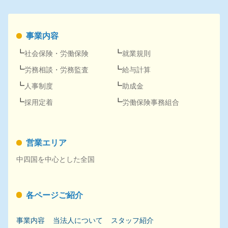
事業内容
社会保険
・
労働保険
就業規則
労務
相談・
労務
監査
給与計算
人事
制度
助成金
採用
定着
労働保険事務組合
営業エリア
中四国を中心とした全国
各ページご紹介
事業内容
当法人について
スタッフ紹介