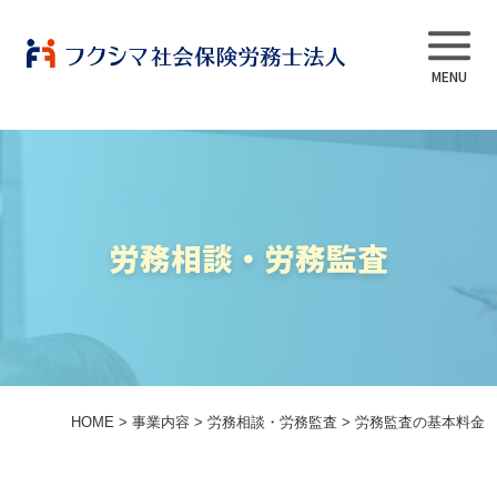
事業内容
労務相談・労務監査
当法人について
スタッフ紹介
よくある質問
HOME
>
事業内容
>
労務相談・労務監査
>
労務監査の基本料金
採用情報