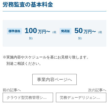
労務監査の基本料金
お知らせ
事務所だより
100
50
万円〜
万円〜
標準価格
簡易版
（税
（税
別）
別）
ブログ
※実施内容やスケジュールを基にお見積り致します。
082-293-8102
別途ご相談ください。
事業内容ページへ
CONTACT
前の記事へ
次の記事へ
クラウド型労務管理システム（労務監査クラウド）
労務デューデリジェンスの項目