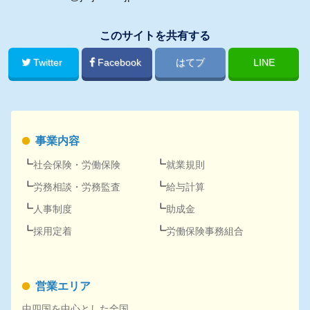
このサイトを共有する
Twitter
Facebook
はてブ
LINE
事業内容
社会保険
・
労働保険
就業規則
労務
相談・
労務
監査
給与計算
人事
制度
助成金
採用
定着
労働保険事務組合
営業エリア
中四国を中心とした全国