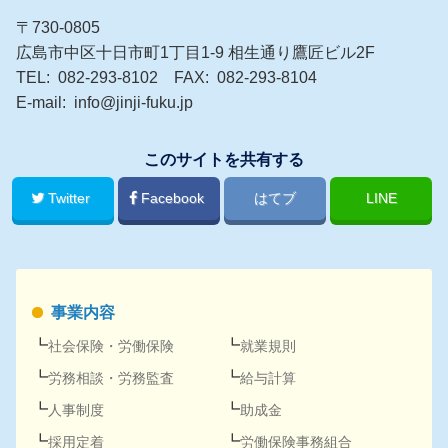
〒730-0805
広島市中区十日市町1丁目1-9 相生通り鷹匠ビル2F
TEL
082-293-8102
FAX
082-293-8104
E-mail
info@jinji-fuku.jp
このサイトを共有する
Twitter
Facebook
はてブ
LINE
事業内容
社会保険
・
労働保険
就業規則
労務
相談・
労務
監査
給与計算
人事
制度
助成金
採用
定着
労働保険事務組合