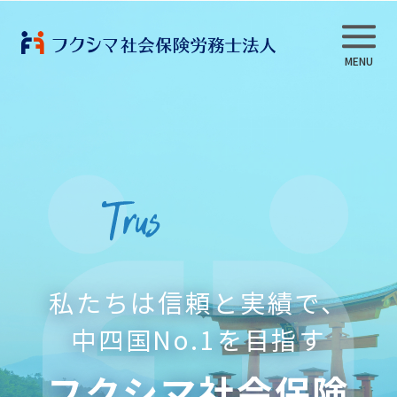
事業内容
当法人について
スタッフ紹介
私たちは信頼と実績で、
よくある質問
中四国No.1を目指す
フクシマ社会保険
採用情報