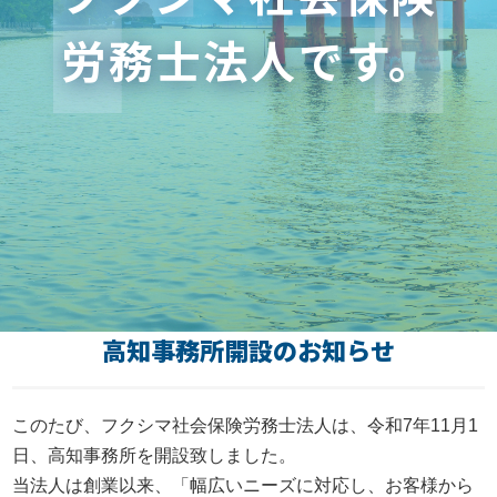
労務士法人です。
お知らせ
事務所だより
ブログ
082-293-8102
高知事務所開設のお知らせ
CONTACT
このたび、フクシマ社会保険労務士法人は、令和7年11月1
日、高知事務所を開設致しました。
当法人は創業以来、「幅広いニーズに対応し、お客様から