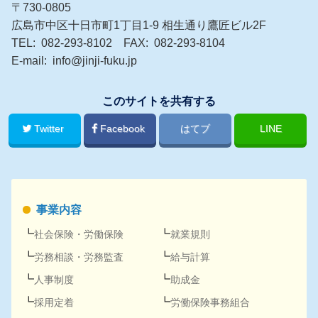
〒730-0805
広島市中区十日市町1丁目1-9 相生通り鷹匠ビル2F
TEL
082-293-8102
FAX
082-293-8104
E-mail
info@jinji-fuku.jp
このサイトを共有する
Twitter
Facebook
はてブ
LINE
事業内容
社会保険
・
労働保険
就業規則
労務
相談・
労務
監査
給与計算
人事
制度
助成金
採用
定着
労働保険事務組合