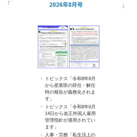
2026年8月号
お知らせ
事務所だより
ブログ
トピックス「令和8年8月
082-293-8102
から産業医の辞任・解任
時の報告が義務化されま
す」
CONTACT
トピックス「令和8年6月
14日から改正外国人雇用
管理指針が適用されてい
ます」
人事・労務「私生活上の