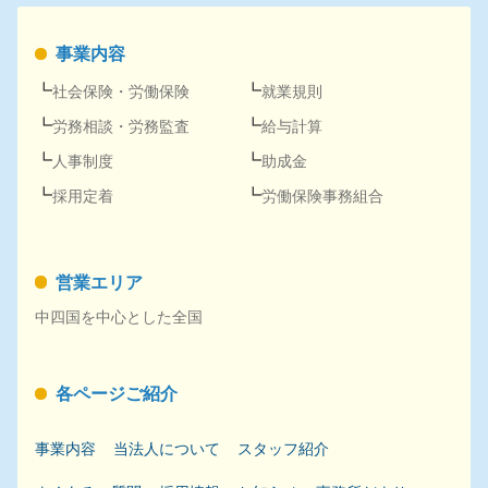
事業内容
社会保険
・
労働保険
就業規則
労務
相談・
労務
監査
給与計算
人事
制度
助成金
採用
定着
労働保険事務組合
営業エリア
中四国を中心とした全国
各ページご紹介
事業内容
当法人について
スタッフ紹介