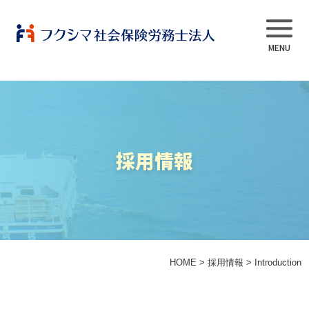
事業内容
採用情報
当法人について
スタッフ紹介
よくある質問
HOME
>
採用情報
>
Introduction
採用情報