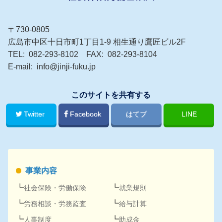
〒730-0805
広島市中区十日市町1丁目1-9 相生通り鷹匠ビル2F
TEL
082-293-8102
FAX
082-293-8104
E-mail
info@jinji-fuku.jp
このサイトを共有する
Twitter
Facebook
はてブ
LINE
事業内容
社会保険
・
労働保険
就業規則
労務
相談・
労務
監査
給与計算
人事
制度
助成金