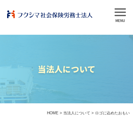
事業内容
当法人について
当法人について
スタッフ紹介
よくある質問
HOME
>
当法人について
>
ロゴに込めたおもい
採用情報