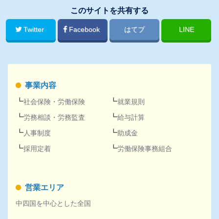
このサイトを共有する
Twitter
Facebook
はてブ
LINE
事業内容
社会保険
・
労働保険
就業規則
労務
相談・
労務
監査
給与計算
人事
制度
助成金
採用
定着
労働保険事務組合
営業エリア
中四国を中心とした全国