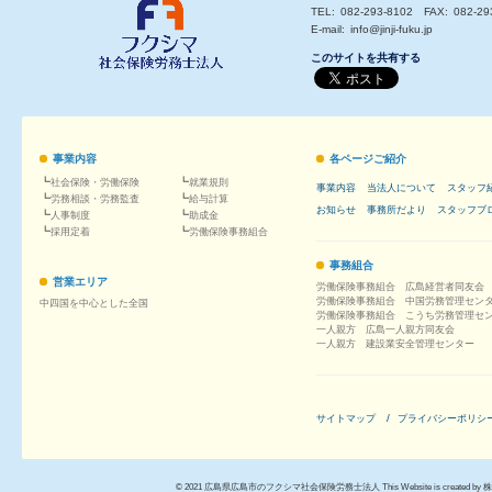
TEL
082-293-8102
FAX
082-29
E-mail
info@jinji-fuku.jp
このサイトを共有する
事業内容
各ページご紹介
社会保険
・
労働保険
就業規則
事業内容
当法人について
スタッフ
労務
相談・
労務
監査
給与計算
お知らせ
事務所だより
スタッフブ
人事
制度
助成金
採用
定着
労働保険事務組合
事務組合
営業エリア
労働保険事務組合 広島経営者同友会
労働保険事務組合 中国労務管理セン
中四国を中心とした全国
労働保険事務組合 こうち労務管理セ
一人親方 広島一人親方同友会
一人親方 建設業安全管理センター
サイトマップ
プライバシーポリシ
©
2021
広島県広島市のフクシマ社会保険労務士法人
This Website is created by
株