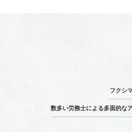
フクシ
数多い
労務
士による多面的な