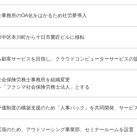
士事務所のOA化をはかるため社労夢導入
市中区本川町から十日市鷹匠ビルに移転
る顧客サービスを目指し、クラウドコンピューターサービスの
容
当法
社会保険労務士事務所を組織変更
を「フクシマ社会保険労務士法人」とする
紹介
よ
評価制度の構築支援のため「人事パック」を共同開発、サービ
報
拡張のため、アウトソーシング事業部、セミナールームを設置