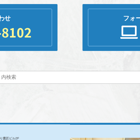
フォ
わせ
-8102
通り鷹匠ビル2F