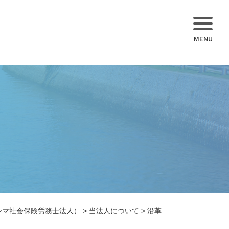
シマ社会保険労務士法人）
>
当法人について
>
沿革