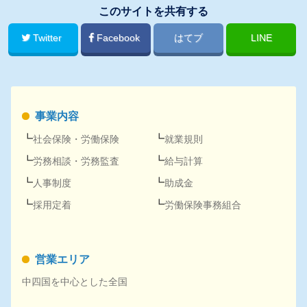
このサイトを共有する
Twitter
Facebook
はてブ
LINE
事業内容
社会保険
・
労働保険
就業規則
労務
相談・
労務
監査
給与計算
人事
制度
助成金
採用
定着
労働保険事務組合
営業エリア
中四国を中心とした全国