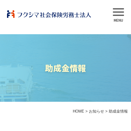
事業内容
助成金情報
当法人について
スタッフ紹介
よくある質問
HOME
>
お知らせ
>
助成金情報
採用情報