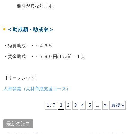
要件が異なります。
＜助成額・助成率＞
・経費助成・・・４５％
・賃金助成・・・７６０円/１時間・１人
【リーフレット】
人材開発（人材育成支援コース）
1 / 7
1
2
3
4
5
...
»
最後 »
最新の記事