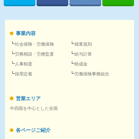
事業内容
社会保険
・
労働保険
就業規則
労務
相談・
労務
監査
給与計算
人事
制度
助成金
採用
定着
労働保険事務組合
営業エリア
中四国を中心とした全国
各ページご紹介