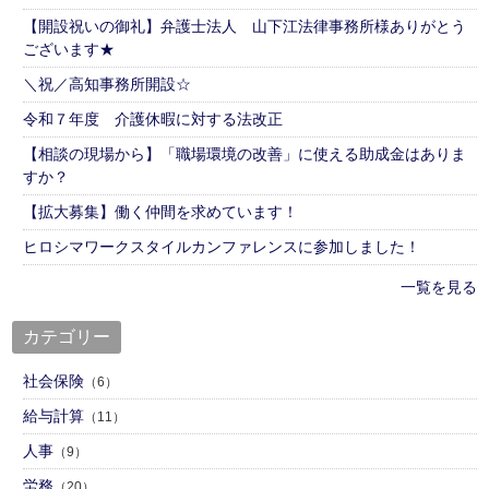
【開設祝いの御礼】弁護士法人 山下江法律事務所様ありがとう
ございます★
＼祝／高知事務所開設☆
令和７年度 介護休暇に対する法改正
【相談の現場から】「職場環境の改善」に使える助成金はありま
すか？
【拡大募集】働く仲間を求めています！
ヒロシマワークスタイルカンファレンスに参加しました！
一覧を見る
カテゴリー
社会保険
（6）
給与計算
（11）
人事
（9）
労務
（20）