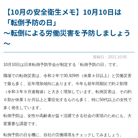
【10月の安全衛生メモ】10月10日は
お知らせ
「転倒予防の日」
～転倒による労働災害を予防しましょう
事務所だより
～
ブログ
投稿日：2021.10.05
10月10日は日本転倒予防学会が制定する「転倒予防の日」です。
職場での転倒災害は、令和２年で30,929件（休業４日以上）と労働災害
082-293-8102
で最も多く、近年増加傾向にあります。今年も前年同期比で約２割増
（令和３年９月速報値）と大きく増加しています。転倒災害は、その約
６割が休業１か月以上と重症化するものも多く、特に50代以上の女性で
CONTACT
多く発生しています。
転倒予防は、女性や高齢者が益々活躍できる社会の実現のためにも、大
変重要な課題です。
転倒予防の日を機に、自社の労働環境をチェックしてみましょう。