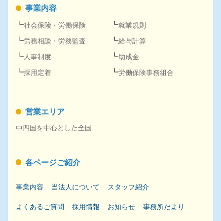
事業内容
社会保険
・
労働保険
就業規則
労務
相談・
労務
監査
給与計算
人事
制度
助成金
採用
定着
労働保険事務組合
営業エリア
中四国を中心とした全国
各ページご紹介
事業内容
当法人について
スタッフ紹介
よくあるご質問
採用
情報
お知らせ
事務所だより