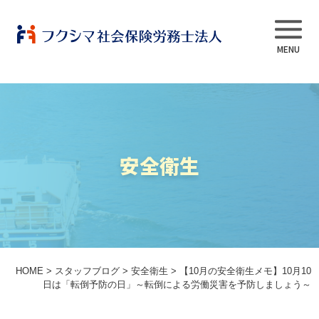
事業内容
安全衛生
当法人について
スタッフ紹介
よくある質問
HOME
>
スタッフブログ
>
安全衛生
>
【10月の安全衛生メモ】10月10
日は「転倒予防の日」～転倒による労働災害を予防しましょう～
採用情報