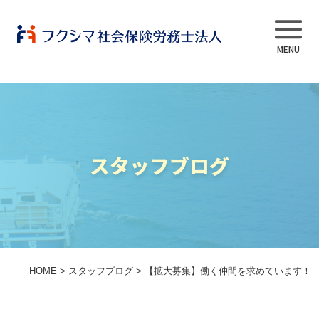
事業内容
スタッフブログ
当法人について
スタッフ紹介
よくある質問
HOME
>
スタッフブログ
>
【拡大募集】働く仲間を求めています！
採用情報