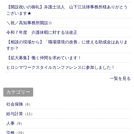
【開設祝いの御礼】弁護士法人 山下江法律事務所様ありがとう
ございます★
＼祝／高知事務所開設☆
令和７年度 介護休暇に対する法改正
【相談の現場から】「職場環境の改善」に使える助成金はありま
すか？
【拡大募集】働く仲間を求めています！
ヒロシマワークスタイルカンファレンスに参加しました！
一覧を見る
カテゴリー
社会保険
（6）
給与計算
（11）
人事
（9）
労務
（20）