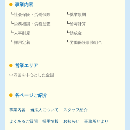
事業内容
社会保険
・
労働保険
就業規則
労務
相談・
労務
監査
給与計算
人事
制度
助成金
採用
定着
労働保険事務組合
営業エリア
中四国を中心とした全国
各ページご紹介
事業内容
当法人について
スタッフ紹介
よくあるご質問
採用
情報
お知らせ
事務所だより