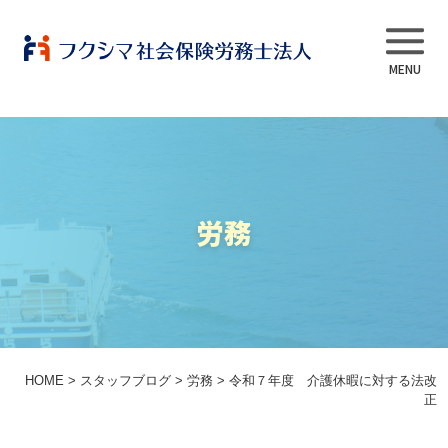
事業内容
労務
当法人について
スタッフ紹介
よくある質問
HOME
>
スタッフブログ
>
労務
>
令和７年度 介護休暇に対する法改
正
採用情報