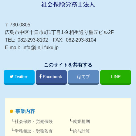
〒730-0805
広島市中区十日市町1丁目1-9 相生通り鷹匠ビル2F
TEL
082-293-8102
FAX
082-293-8104
E-mail
info@jinji-fuku.jp
このサイトを共有する
Twitter
Facebook
はてブ
LINE
事業内容
社会保険
・
労働保険
就業規則
労務
相談・
労務
監査
給与計算