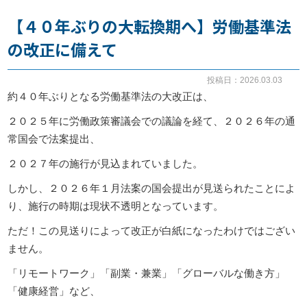
【４０年ぶりの大転換期へ】労働基準法
お知らせ
の改正に備えて
事務所だより
投稿日：2026.03.03
約４０年ぶりとなる労働基準法の大改正は、
２０２５年に労働政策審議会での議論を経て、２０２６年の通
ブログ
常国会で法案提出、
２０２７年の施行が見込まれていました。
082-293-8102
しかし、２０２６年１月法案の国会提出が見送られたことによ
り、施行の時期は現状不透明となっています。
ただ！この見送りによって改正が白紙になったわけではござい
CONTACT
ません。
「リモートワーク」「副業・兼業」「グローバルな働き方」
「健康経営」など、