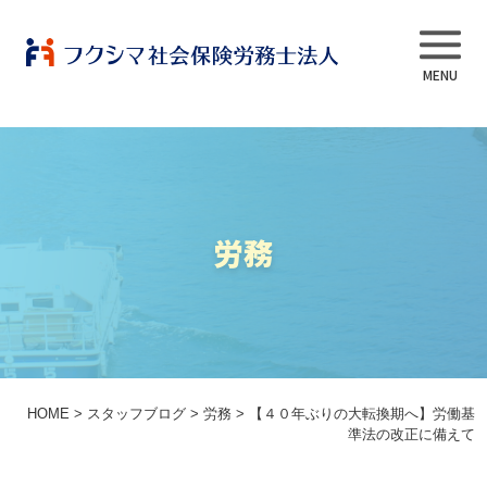
事業内容
労務
当法人について
スタッフ紹介
よくある質問
HOME
>
スタッフブログ
>
労務
>
【４０年ぶりの大転換期へ】労働基
準法の改正に備えて
採用情報