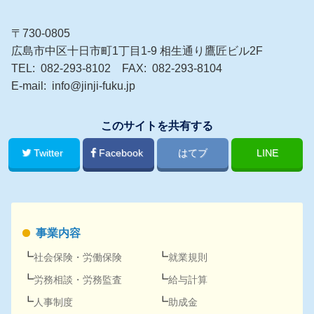
〒730-0805
広島市中区十日市町1丁目1-9 相生通り鷹匠ビル2F
TEL
082-293-8102
FAX
082-293-8104
E-mail
info@jinji-fuku.jp
このサイトを共有する
Twitter
Facebook
はてブ
LINE
事業内容
社会保険
・
労働保険
就業規則
労務
相談・
労務
監査
給与計算
人事
制度
助成金