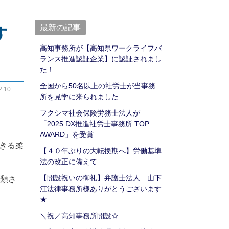
す
最新の記事
高知事務所が【高知県ワークライフバ
ランス推進認証企業】に認証されまし
た！
全国から50名以上の社労士が当事務
.10
所を見学に来られました
フクシマ社会保険労務士法人が
「2025 DX推進社労士事務所 TOP
AWARD」を受賞
きる柔
【４０年ぶりの大転換期へ】労働基準
法の改正に備えて
【開設祝いの御礼】弁護士法人 山下
分類さ
江法律事務所様ありがとうございます
★
＼祝／高知事務所開設☆