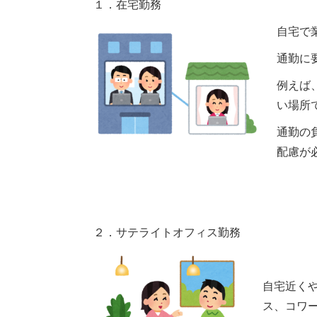
１．在宅勤務
自宅で
通勤に
例えば
い場所
通勤の
配慮が
２．サテライトオフィス勤務
自宅近く
ス、コワ