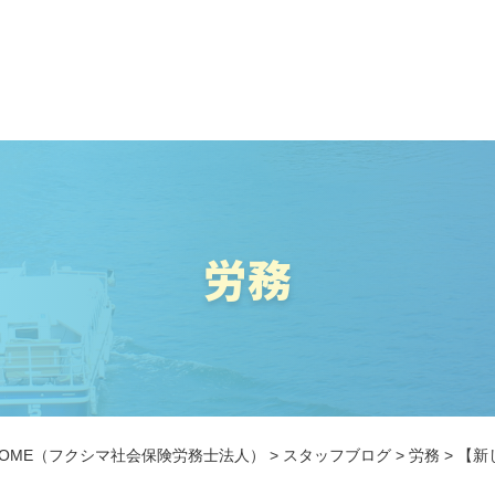
労務
OME
（フクシマ社会保険労務士法人）
>
スタッフブログ
>
労務
>
【新