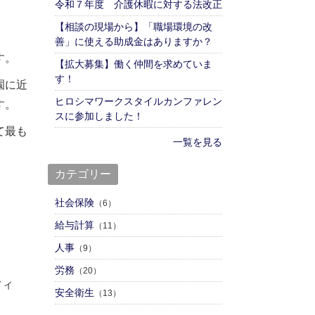
令和７年度 介護休暇に対する法改正
【相談の現場から】「職場環境の改
善」に使える助成金はありますか？
す。
【拡大募集】働く仲間を求めていま
す！
園に近
ヒロシマワークスタイルカンファレン
す。
スに参加しました！
て最も
一覧を見る
カテゴリー
社会保険
（6）
給与計算
（11）
人事
（9）
労務
（20）
フィ
安全衛生
（13）