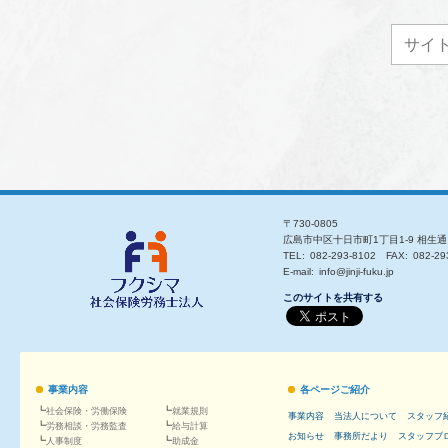
〒730-0805
広島市中区十日市町1丁目1-9 相生
TEL
082-293-8102
FAX
082-29
E-mail
info@jinji-fuku.jp
このサイトを共有する
事業内容
各ページご紹介
社会保険
・
労働保険
就業規則
事業内容
当法人について
スタッフ
労務
相談・
労務
監査
給与計算
お知らせ
事務所だより
スタッフブ
人事
制度
助成金