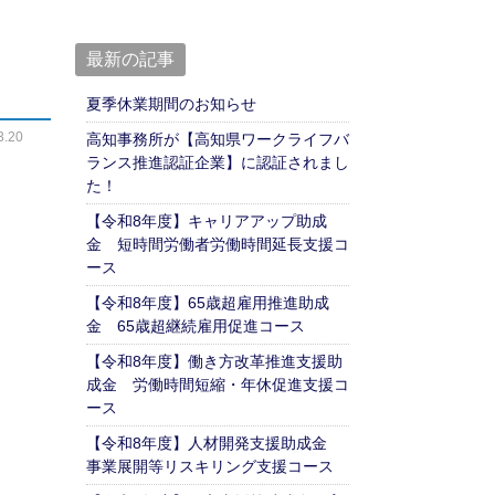
最新の記事
夏季休業期間のお知らせ
.20
高知事務所が【高知県ワークライフバ
ランス推進認証企業】に認証されまし
た！
【令和8年度】キャリアアップ助成
金 短時間労働者労働時間延長支援コ
ース
【令和8年度】65歳超雇用推進助成
金 65歳超継続雇用促進コース
【令和8年度】働き方改革推進支援助
成金 労働時間短縮・年休促進支援コ
ース
【令和8年度】人材開発支援助成金
事業展開等リスキリング支援コース