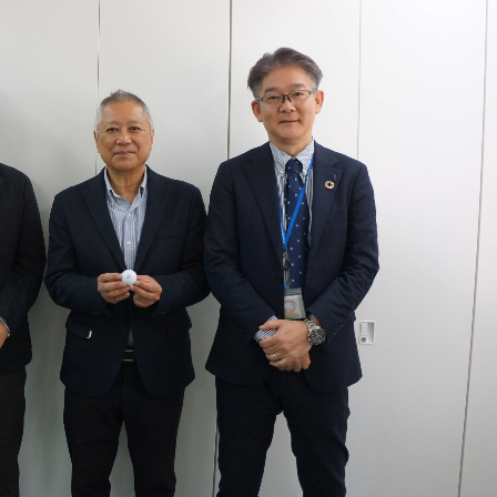
容
当法
紹介
よ
報
より
3-8102