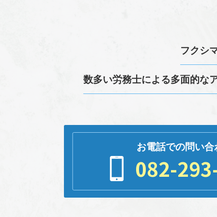
フクシ
数多い
労務
士による多面的な
お電話での問い合
082-293