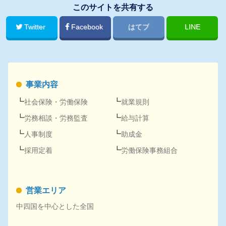
このサイトを共有する
Twitter
Facebook
はてブ
LINE
事業内容
社会保険
・
労働保険
就業規則
労務
相談・
労務
監査
給与計算
人事
制度
助成金
採用
定着
労働保険事務組合
営業エリア
中四国を中心とした全国