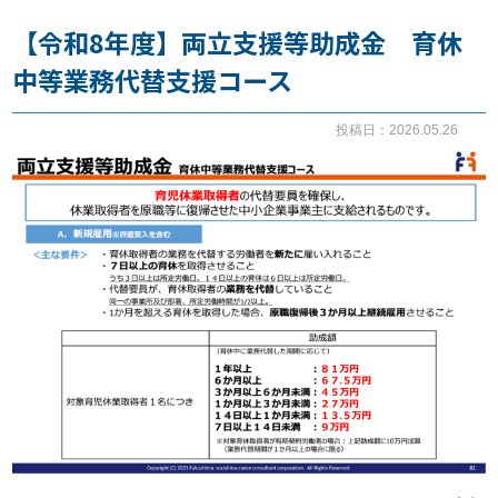
【令和8年度】両立支援等助成金 育休
お知らせ
中等業務代替支援コース
事務所だより
投稿日：2026.05.26
ブログ
082-293-8102
CONTACT