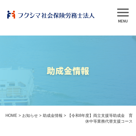
事業内容
助成金情報
当法人について
スタッフ紹介
よくある質問
HOME
>
お知らせ
>
助成金情報
>
【令和8年度】両立支援等助成金 育
休中等業務代替支援コース
採用情報