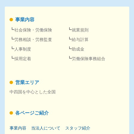
事業内容
社会保険
・
労働保険
就業規則
労務
相談・
労務
監査
給与計算
人事
制度
助成金
採用
定着
労働保険事務組合
営業エリア
中四国を中心とした全国
各ページご紹介
事業内容
当法人について
スタッフ紹介