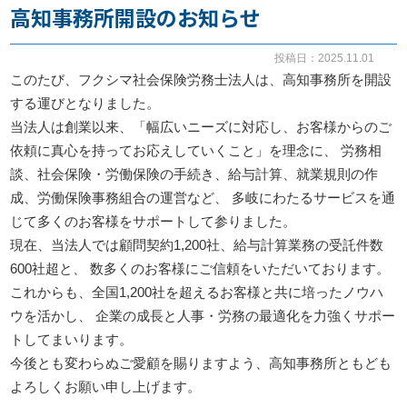
高知事務所開設のお知らせ
お知らせ
投稿日：2025.11.01
このたび、フクシマ社会保険労務士法人は、高知事務所を開設
事務所だより
する運びとなりました。
当法人は創業以来、「幅広いニーズに対応し、お客様からのご
依頼に真心を持ってお応えしていくこと」を理念に、
労務相
ブログ
談、社会保険・労働保険の手続き、給与計算、就業規則の作
成、労働保険事務組合の運営など、
多岐にわたるサービスを通
じて多くのお客様をサポートして参りました。
082-293-8102
現在、当法人では顧問契約1,200社、給与計算業務の受託件数
600社超と、
数多くのお客様にご信頼をいただいております。
これからも、全国1,200社を超えるお客様と共に培ったノウハ
CONTACT
ウを活かし、
企業の成長と人事・労務の最適化を力強くサポー
トしてまいります。
今後とも変わらぬご愛顧を賜りますよう、高知事務所ともども
よろしくお願い申し上げます。