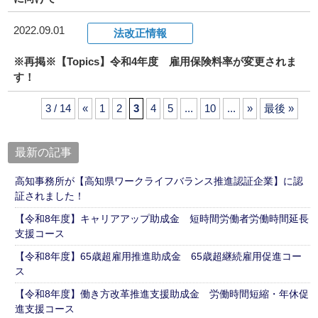
2022.09.01
法改正情報
※再掲※【Topics】令和4年度 雇用保険料率が変更されま
す！
3 / 14
«
1
2
3
4
5
...
10
...
»
最後 »
最新の記事
高知事務所が【高知県ワークライフバランス推進認証企業】に認
証されました！
【令和8年度】キャリアアップ助成金 短時間労働者労働時間延長
支援コース
【令和8年度】65歳超雇用推進助成金 65歳超継続雇用促進コー
ス
【令和8年度】働き方改革推進支援助成金 労働時間短縮・年休促
進支援コース