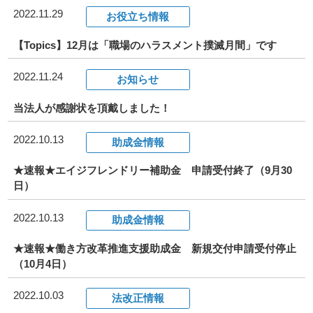
2022.11.29
お役立ち情報
お知らせ
【Topics】12月は「職場のハラスメント撲滅月間」です
2022.11.24
事務所だより
お知らせ
当法人が感謝状を頂戴しました！
ブログ
2022.10.13
助成金情報
★速報★エイジフレンドリー補助金 申請受付終了（9月30
082-293-8102
日）
2022.10.13
助成金情報
CONTACT
★速報★働き方改革推進支援助成金 新規交付申請受付停止
（10月4日）
2022.10.03
法改正情報